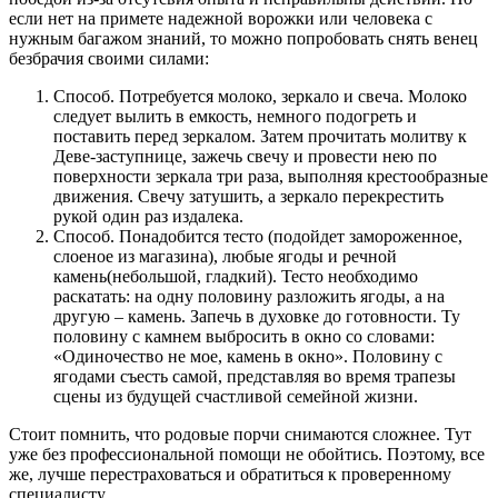
если нет на примете надежной ворожки или человека с
нужным багажом знаний, то можно попробовать снять венец
безбрачия своими силами:
Способ. Потребуется молоко, зеркало и свеча. Молоко
следует вылить в емкость, немного подогреть и
поставить перед зеркалом. Затем прочитать молитву к
Деве-заступнице, зажечь свечу и провести нею по
поверхности зеркала три раза, выполняя крестообразные
движения. Свечу затушить, а зеркало перекрестить
рукой один раз издалека.
Способ. Понадобится тесто (подойдет замороженное,
слоеное из магазина), любые ягоды и речной
камень(небольшой, гладкий). Тесто необходимо
раскатать: на одну половину разложить ягоды, а на
другую – камень. Запечь в духовке до готовности. Ту
половину с камнем выбросить в окно со словами:
«Одиночество не мое, камень в окно». Половину с
ягодами съесть самой, представляя во время трапезы
сцены из будущей счастливой семейной жизни.
Стоит помнить, что родовые порчи снимаются сложнее. Тут
уже без профессиональной помощи не обойтись. Поэтому, все
же, лучше перестраховаться и обратиться к проверенному
специалисту.