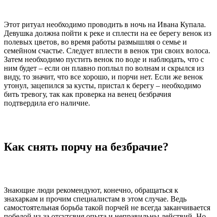
Этот ритуал необходимо проводить в ночь на Ивана Купала.
Девушка должна пойти к реке и сплести на ее берегу венок из
полевых цветов, во время работы размышляя о семье и
семейном счастье. Следует вплести в венок три своих волоса.
Затем необходимо пустить венок по воде и наблюдать, что с
ним будет – если он плавно поплыл по волнам и скрылся из
виду, то значит, что все хорошо, и порчи нет. Если же венок
утонул, зацепился за кусты, пристал к берегу – необходимо
бить тревогу, так как проверка на венец безбрачия
подтвердила его наличие.
Как снять порчу на безбрачие?
Знающие люди рекомендуют, конечно, обращаться к
знахаркам и прочим специалистам в этом случае. Ведь
самостоятельная борьба такой порчей не всегда заканчивается
победой из-за отсутсвия опыта и неправильны действий. Но