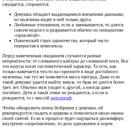
смущается, сторонится.
Девушка обладает выдающимися внешними данными,
но мужчины видят в ней только друга.
Любовные отношения, если и завязываются, то длятся
совсем недолго и разрываются обычно по инициативе
«проклятой».
Панический страх одиночества, который часто
перерастая в комплексы.
Перед намеченным свиданием случаются разные
неприятности: от сломанного каблука до сломанной ноги. Все
эти казусы носят систематический характер. То есть, как
только намечается что-то на горизонте в виде достойного
мужчины, так тут же появляется масса преград. Даже если
такой девушке удается выйти замуж, то брак не длится более
трех лет. Обычно муж уходит к другой, а иногда даже
погибает. Дети в такой семье не рождаются, а если и
рождаются, то с массой
патологий
.
Чтобы обнаружить венец безбрачия у девушки, ей
рекомендуется сходить в церковь и помолиться около иконы
своей святой. Если в процессе будет ощущаться дискомфорт,
внутренне сопротивление, то дело однозначно в порче.