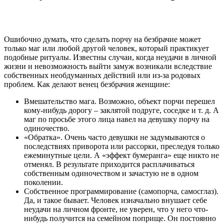
Ошибочно думать, что сделать порчу на безбрачие может
только маг или любой другой человек, который практикует
подобные ритуалы. Известны случаи, когда неудачи в личной
жизни и невозможность выйти замуж возникали вследствие
собственных необдуманных действий или из-за родовых
проблем. Как делают венец безбрачия женщине:
Вмешательство мага. Возможно, объект порчи перешел
кому-нибудь дорогу – заклятой подруге, соседке и т. д. А
маг по просьбе этого лица навел на девушку порчу на
одиночество.
«Обратка». Очень часто девушки не задумываются о
последствиях приворота или рассорки, преследуя только
ежеминутные цели. А «эффект бумеранга» еще никто не
отменял. В результате приходится расплачиваться
собственным одиночеством и зачастую не в одном
поколении.
Собственное программирование (самопорча, самосглаз).
Да, и такое бывает. Человек изначально внушает себе
неудачи на личном фронте, не уверен, что у него что-
нибудь получится на семейном поприще. Он постоянно