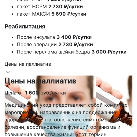
пакет НОРМ
2 730 ₽/сутки
пакет МАКСИ
5 690 ₽/сутки
Реабилитация
После инсульта
3 400 ₽/сутки
После операции
2 730 ₽/сутки
После перелома шейки бедра
3 000 ₽/сутки
Цены на паллиатив
Цены на паллиатив
Цена от
1 600
руб./сутки
Медицинский уход представляет собой комплекс
мероприятий, направленных на поддержание
здоровья пациента, облегчение симптомов
болезни, восстановление функций организма и
повышение качества жизни. Этот термин