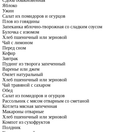
Сдоба обыкновенная
Яблоко
Ужин
Салат их помидоров и огурцов
Плов из говядины
Запеканка яблочно-творожная со сладким соусом
Булочка с изюмом
Хлеб пшеничный или зерновой
Чай с лимоном
Перед сном
Кефир
Завтрак
Пудинг из творога запеченный
Варенье или джем
Омлет натуральный
Хлеб пшеничный или зерновой
Чай травяной с сахаром
Обед
Салат из помидоров и огурцов
Рассольник с мясом отварным со сметаной
Котлета мясная запеченная
Макароны отварные
Хлеб пшеничный или зерновой
Компот из сухофруктов
Полдник