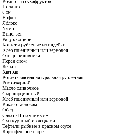
Компот из сухофруктов
Полдник
Сок
Вафли
Яблоко
Ужин
Винегрет
Рагу овощное
Котлеты рубленые из индейки
Хлеб пшеничный или зерновой
Отвар шиповника
Перед сном
Кефир
Завтрак
Котлета мясная натуральная рубленная
Рис отварной
Масло сливочное
Сыр порционный
Хлеб пшеничный или зерновой
Какао с молоком
Обед
Салат «Витаминный»
Суп куриный с клецками
Тефтели рыбные в красном соусе
Картофельное пюре