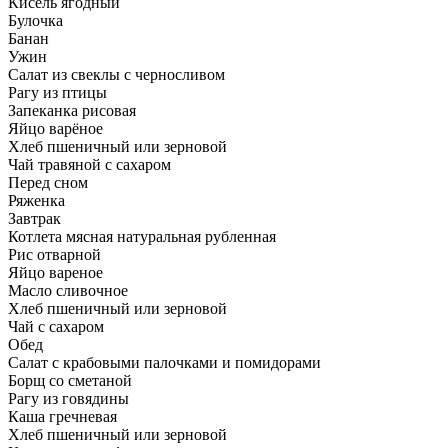
Кисель ягодный
Булочка
Банан
Ужин
Салат из свеклы с черносливом
Рагу из птицы
Запеканка рисовая
Яйцо варёное
Хлеб пшеничный или зерновой
Чай травяной с сахаром
Перед сном
Ряженка
Завтрак
Котлета мясная натуральная рубленная
Рис отварной
Яйцо вареное
Масло сливочное
Хлеб пшеничный или зерновой
Чай с сахаром
Обед
Салат с крабовыми палочками и помидорами
Борщ со сметаной
Рагу из говядины
Каша гречневая
Хлеб пшеничный или зерновой