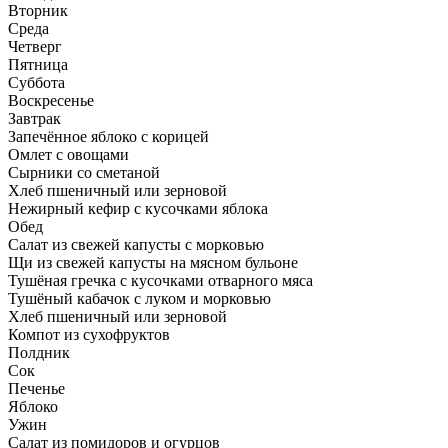
Вторник
Среда
Четверг
Пятница
Суббота
Воскресенье
Завтрак
Запечённое яблоко с корицей
Омлет с овощами
Сырники со сметаной
Хлеб пшеничный или зерновой
Нежирный кефир с кусочками яблока
Обед
Салат из свежей капусты с морковью
Щи из свежей капусты на мясном бульоне
Тушёная гречка с кусочками отварного мяса
Тушёный кабачок с луком и морковью
Хлеб пшеничный или зерновой
Компот из сухофруктов
Полдник
Сок
Печенье
Яблоко
Ужин
Салат из помидоров и огурцов