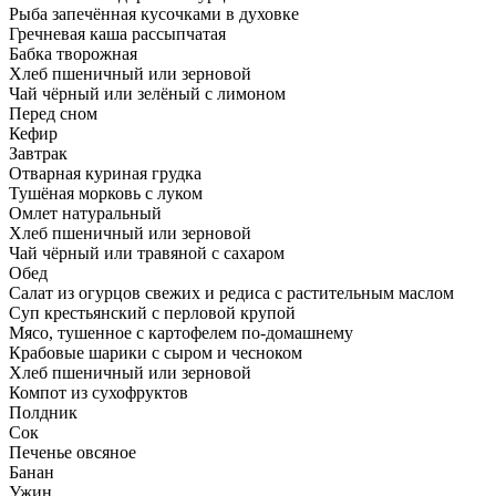
Рыба запечённая кусочками в духовке
Гречневая каша рассыпчатая
Бабка творожная
Хлеб пшеничный или зерновой
Чай чёрный или зелёный с лимоном
Перед сном
Кефир
Завтрак
Отварная куриная грудка
Тушёная морковь с луком
Омлет натуральный
Хлеб пшеничный или зерновой
Чай чёрный или травяной с сахаром
Обед
Салат из огурцов свежих и редиса с растительным маслом
Суп крестьянский с перловой крупой
Мясо, тушенное с картофелем по-домашнему
Крабовые шарики с сыром и чесноком
Хлеб пшеничный или зерновой
Компот из сухофруктов
Полдник
Сок
Печенье овсяное
Банан
Ужин