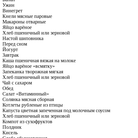
Ужин
Винегрет
Кнели мясные паровые
Макароны отварные
Яйцо варёное
Хлеб пшеничный или зерновой
Настой шиповника
Перед сном
Йогурт
Завтрак
Каша пшеничная вязкая на молоке
Яйцо варёное «всмятку»
Запеканка творожная мягкая
Хлеб пшеничный или зерновой
Чай с сахаром
Обед
Салат «Витаминный»
Солянка мясная сборная
Котлеты рубленые из птицы
Капуста цветная запеченная под молочным соусом
Хлеб пшеничный или зерновой
Компот из сухофруктов
Полдник
Кисель