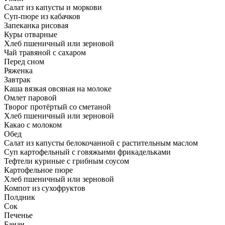
Салат из капусты и моркови
Суп-пюре из кабачков
Запеканка рисовая
Куры отварные
Хлеб пшеничный или зерновой
Чай травяной с сахаром
Перед сном
Ряженка
Завтрак
Каша вязкая овсяная на молоке
Омлет паровой
Творог протёртый со сметаной
Хлеб пшеничный или зерновой
Какао с молоком
Обед
Салат из капусты белокочанной с растительным маслом
Суп картофельный с говяжьими фрикадельками
Тефтели куриные с грибным соусом
Картофельное пюре
Хлеб пшеничный или зерновой
Компот из сухофруктов
Полдник
Сок
Печенье
Банан