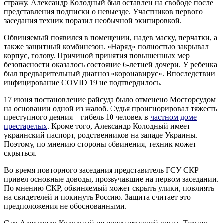
стражу. Александр Колодный был оставлен на свободе после
представления подписки о невыезде. Участников первого
заседания техник поразил необычной экипировкой.
Обвиняемый появился в помещении, надев маску, перчатки, а
также защитный комбинезон. «Наряд» полностью закрывал
корпус, голову. Причиной принятия повышенных мер
безопасности оказалось состояние 6-летней дочери. У ребенка
был предварительный диагноз «коронавирус». Впоследствии
инфицирование COVID 19 не подтвердилось.
17 июня постановление райсуда было отменено Мосгорсудом
на основании одной из жалоб. Судья проигнорировал тяжесть
преступного деяния – гибель 10 человек в
частном доме
престарелых
. Кроме того, Александр Колодный имеет
украинский паспорт, родственников на западе Украины.
Поэтому, по мнению стороны обвинения, техник может
скрыться.
Во время повторного заседания представитель ГСУ СКР
привел основные доводы, прозвучавшие на первом заседании.
По мнению СКР, обвиняемый может скрыть улики, повлиять
на свидетелей и покинуть Россию. Защита считает это
предположения не обоснованными.
Сам Александр Колодный не признает своей вины. Техник