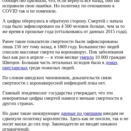
сообщество признали, что, если вернуть всё назад, они бы
исправили свои ошибки. Но политику по отношению к
COVID так и не поменяли.
А цифры обернулись в обратную сторону. Смертей с начала
года было зафиксировано на 4 500 человек больше, чем за то
же время в прошлые года (отталкиваясь от данных 2015 года).
Ранее такие показатели смертности были зафиксированы
лишь 150 лет тому назад, в 1869 году. Большинство людей
списали массовые смерти на коронавирус. Пик заболевания
был как раз в апреле — в этом месяце
умерло
10 000 граждан
Швеции. Большая часть летальных исходов была в
домах
престарелых
среди пожилых людей.
По словам шведских чиновников, доказательств связи
смертности с коронавирусной инфекцией пока нет.
Главный эпидемиолог государства утверждает, что эти
невероятные цифры смертей намного меньше смертности в
других странах.
Но даже такие шокирующие
данные по умершим
шведам не
сдвинули политику королевства. Здесь как не носили, так и не
носят маски до сих пор. Законодатели не вводят никаких
ограничений.