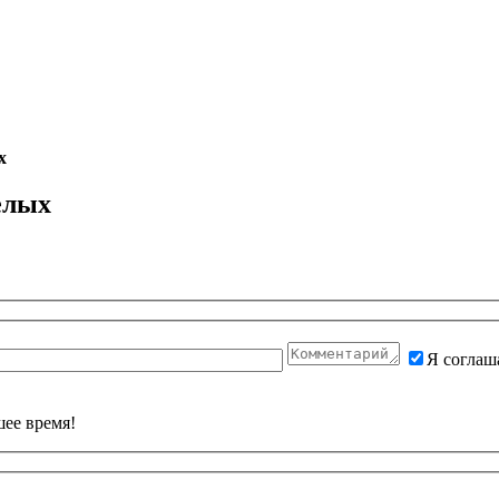
х
елых
Я соглаш
ее время!